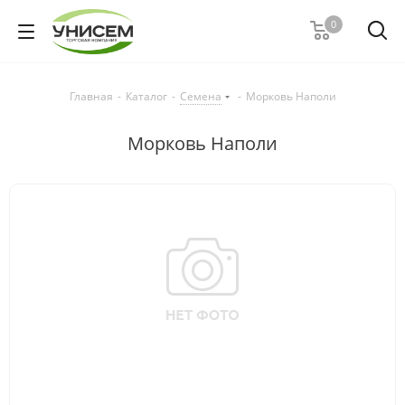
0
Главная
-
Каталог
-
Семена
-
Морковь Наполи
Морковь Наполи