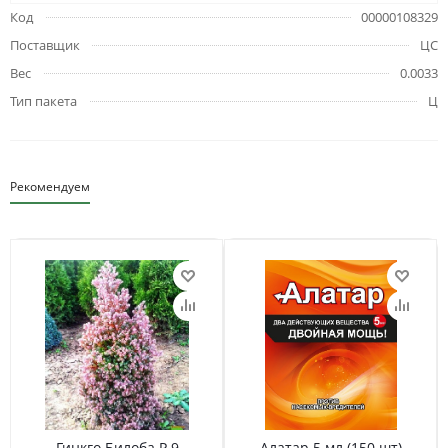
Код
00000108329
Поставщик
ЦС
Вес
0.0033
Тип пакета
Ц
Рекомендуем
Гинкго Билоба Р 9
Алатар 5 мл (150 шт)