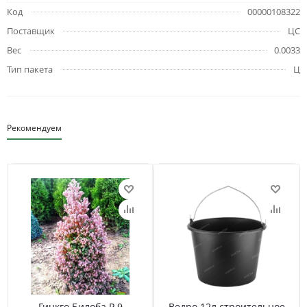
Код
00000108322
Поставщик
ЦС
Вес
0.0033
Тип пакета
Ц
Рекомендуем
Гинкго Билоба Р 9
Ведро 12л строительное