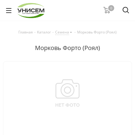
0
Главная
-
Каталог
-
Семена
-
Морковь Форто (Роял)
Морковь Форто (Роял)