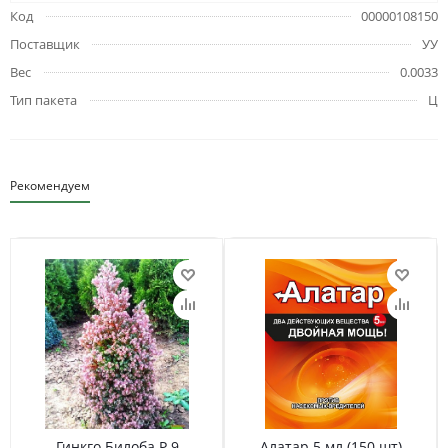
Код
00000108150
Поставщик
УУ
Вес
0.0033
Тип пакета
Ц
Рекомендуем
Гинкго Билоба Р 9
Алатар 5 мл (150 шт)