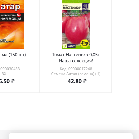
 мл (150 шт)
Томат Настенька 0,05г
Томат 
Наша селекция!
0000030433
Код: 00000017248
Код
ВХ
Семена Алтая (семена) (Ц)
6.50
42.80