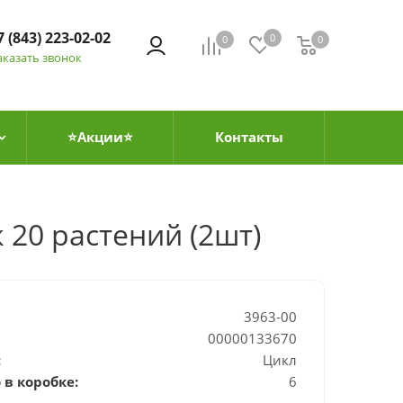
7 (843) 223-02-02
0
0
0
0
аказать звонок
⭐Акции⭐
Контакты
20 растений (2шт)
3963-00
00000133670
:
Цикл
 в коробке:
6