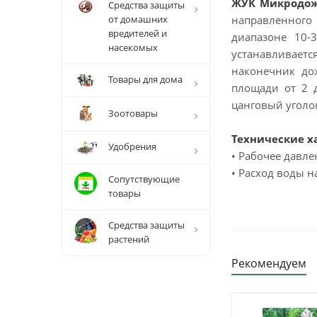
ЖУК Микродожд
Средства защиты
от домашних
направленного
вредителей и
диапазоне 10-
насекомых
устанавливаетс
наконечник дож
Товары для дома
площади от 2 д
цанговый уголо
Зоотовары
Технические х
Удобрения
• Рабочее давлен
• Расход воды н
Сопутствующие
товары
Средства защиты
растений
Рекомендуем