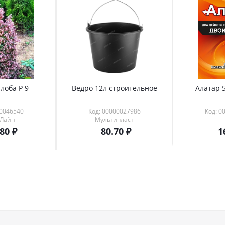
лоба Р 9
Ведро 12л строительное
Алатар 5
00046540
Код: 00000027986
Код: 0
 Лайн
Мультипласт
.80
80.70
1