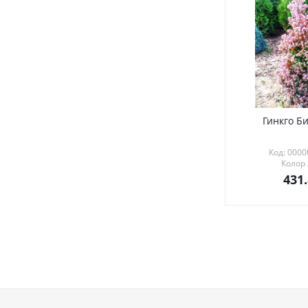
Гинкго Би
Код: 000
Колор
431