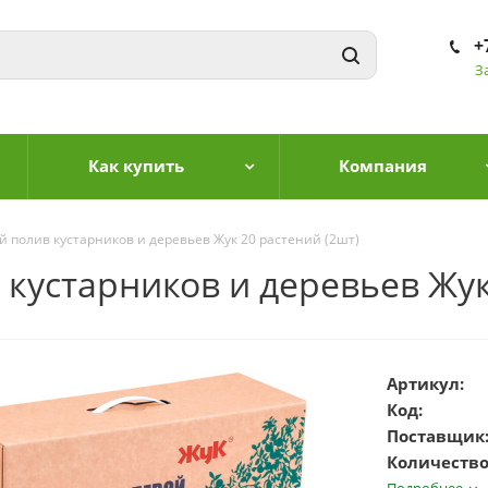
+
З
Как купить
Компания
 полив кустарников и деревьев Жук 20 растений (2шт)
устарников и деревьев Жук 
Артикул:
Код:
Поставщик
Количество