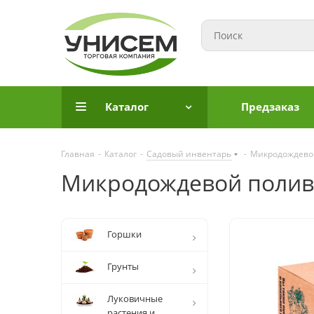
Каталог
Предзаказ
Главная
-
Каталог
-
Садовый инвентарь
-
Микродождевой
Микродождевой полив к
Горшки
Грунты
Луковичные
растения и