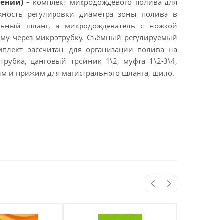
тений)
– комплект микродождевого полива для
жность регулировки диаметра зоны полива в
альный шланг, а микродождеватель с ножкой
нему через микротрубку. Съёмный регулируемый
мплект рассчитан для организации полива на
рубка, цанговый тройник 1\2, муфта 1\2-3\4,
им и прижим для магистрального шланга, шило.