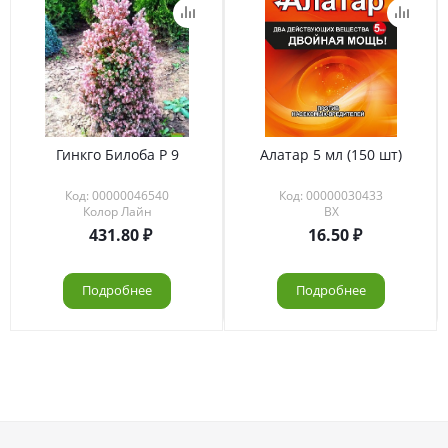
Гинкго Билоба Р 9
Алатар 5 мл (150 шт)
Код: 00000046540
Код: 00000030433
Колор Лайн
ВХ
431.80
16.50
Подробнее
Подробнее