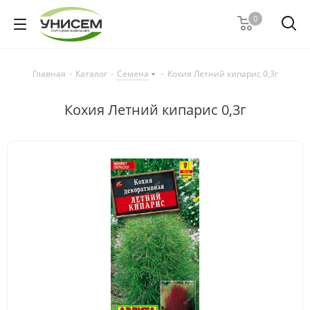
0
Главная
-
Каталог
-
Семена
-
Кохия Летний кипарис 0,3г
Кохия Летний кипарис 0,3г