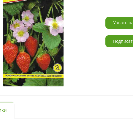
Узнать н
Подписат
ики