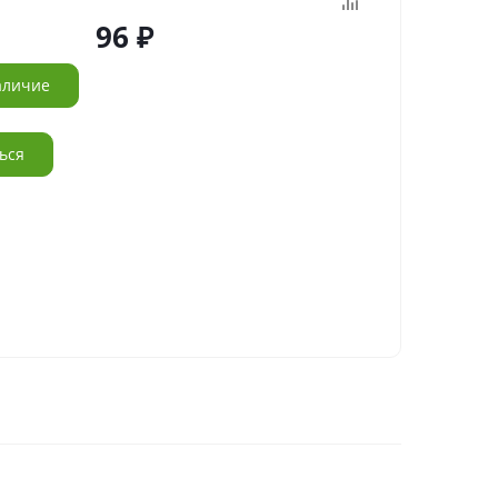
96
аличие
ься