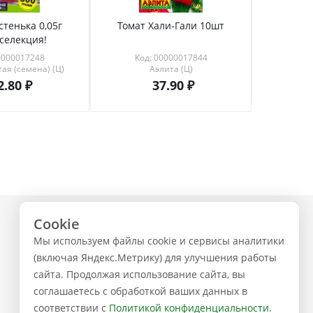
стенька 0,05г
Томат Хали-Гали 10шт
Абига-
селекция!
0000017248
Код: 00000017844
Код
ая (семена) (Ц)
Аэлита (Ц)
С
2.80
37.90
Cookie
+7 (843) 223-02-02
Мы используем файлы cookie и сервисы аналитики
ЗАКАЗАТЬ ЗВОНОК
(включая Яндекс.Метрику) для улучшения работы
сайта. Продолжая использование сайта, вы
соглашаетесь с обработкой ваших данных в
соответствии с
Политикой конфиденциальности
.