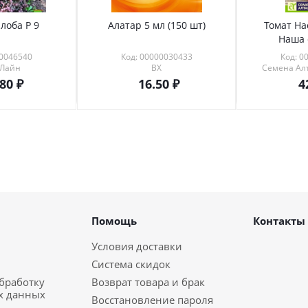
лоба Р 9
Алатар 5 мл (150 шт)
Томат На
Наша 
00046540
Код: 00000030433
Код: 0
 Лайн
ВХ
Семена Алт
.80
16.50
4
Помощь
Контакты
Условия доставки
Система скидок
обработку
Возврат товара и брак
х данных
Восстановление пароля