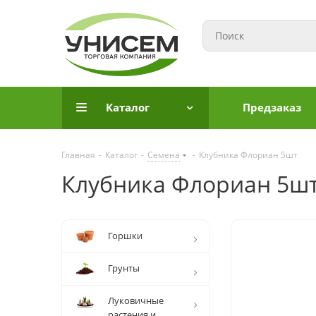
Каталог
Предзаказ
Главная
-
Каталог
-
Семена
-
Клубника Флориан 5шт
Клубника Флориан 5ш
Горшки
Грунты
Луковичные
растения и