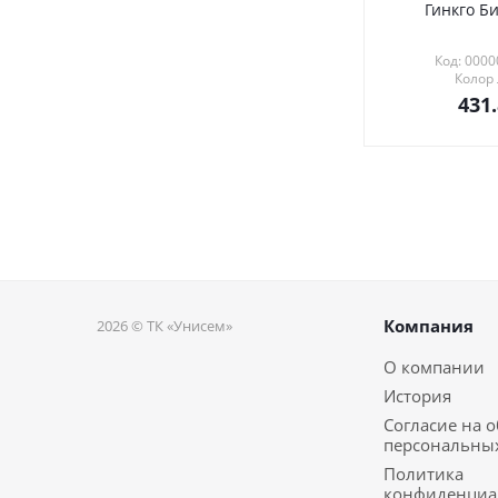
Гинкго Би
Код: 000
Колор
431
Компания
2026 © ТК «Унисем»
О компании
История
Согласие на 
персональны
Политика
конфиденциа