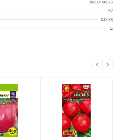
00000108076
УУ
0.0033
Ц