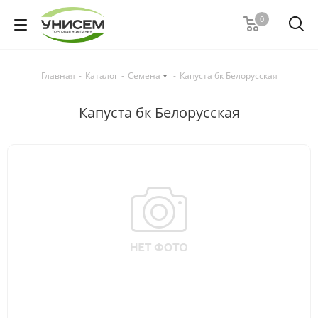
0
Главная
-
Каталог
-
Семена
-
Капуста бк Белорусская
Капуста бк Белорусская