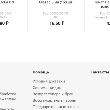
лоба Р 9
Алатар 5 мл (150 шт)
Томат На
Наша 
00046540
Код: 00000030433
Код: 0
 Лайн
ВХ
Семена Алт
.80
16.50
4
Помощь
Контакты
Условия доставки
Система скидок
обработку
Возврат товара и брак
х данных
Восстановление пароля
Предварительные заказы
льности