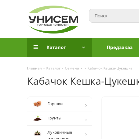
Каталог
Предзаказ
Главная
-
Каталог
-
Семена
-
Кабачок Кешка-Цукешка
Кабачок Кешка-Цукеш
Горшки
Грунты
Луковичные
растения и