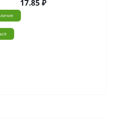
17.85
аличие
ься