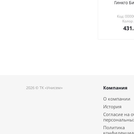
Гинкго Би
Код: 000
Колор
431
Компания
2026 © ТК «Унисем»
О компании
История
Согласие на 
персональны
Политика
конфиденциа