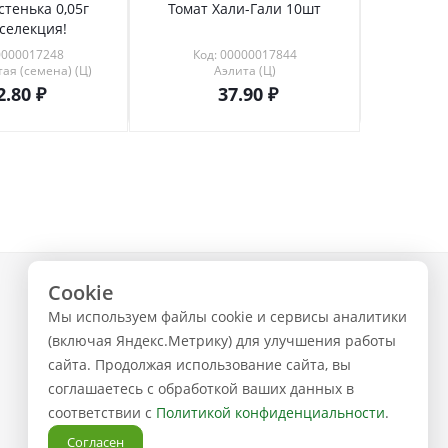
стенька 0,05г
Томат Хали-Гали 10шт
Абига-
селекция!
0000017248
Код: 00000017844
Код
ая (семена) (Ц)
Аэлита (Ц)
С
2.80
37.90
Cookie
+7 (843) 223-02-02
Мы используем файлы cookie и сервисы аналитики
ЗАКАЗАТЬ ЗВОНОК
(включая Яндекс.Метрику) для улучшения работы
сайта. Продолжая использование сайта, вы
соглашаетесь с обработкой ваших данных в
соответствии с
Политикой конфиденциальности
.
Согласен