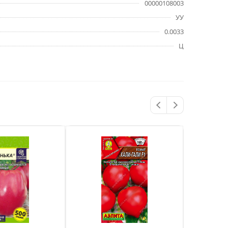
00000108003
УУ
0.0033
Ц