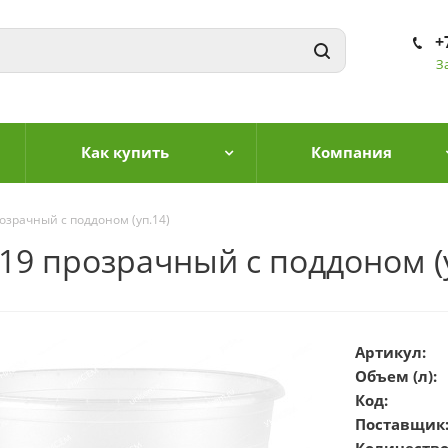
+
З
Как купить
Компания
озрачный с поддоном (уп.14)
19 прозрачный с поддоном (
Артикул:
Объем (л):
Код:
Поставщик