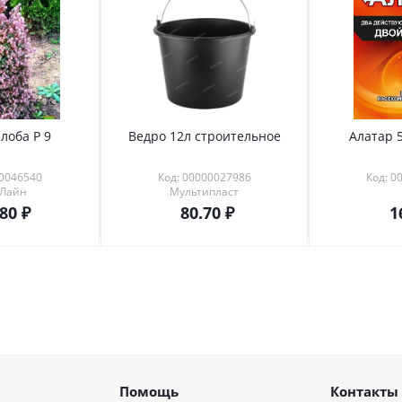
лоба Р 9
Ведро 12л строительное
Алатар 5
00046540
Код: 00000027986
Код: 0
 Лайн
Мультипласт
.80
80.70
1
Помощь
Контакты