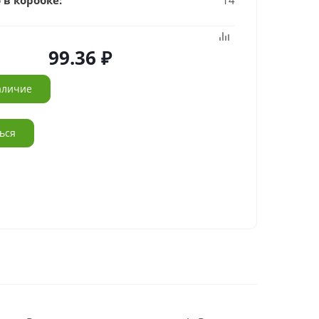
 в коробке:
14
99.36
аличие
ься