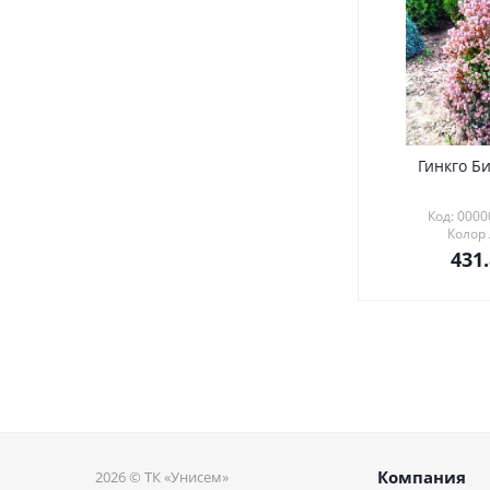
Гинкго Би
Код: 000
Колор
431
Компания
2026 © ТК «Унисем»