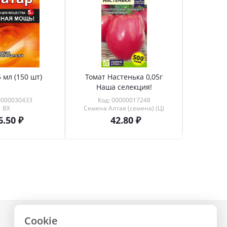
 мл (150 шт)
Томат Настенька 0,05г
Томат 
Наша селекция!
0000030433
Код: 00000017248
Код
ВХ
Семена Алтая (семена) (Ц)
6.50
42.80
Cookie
+7 (843) 223-02-02