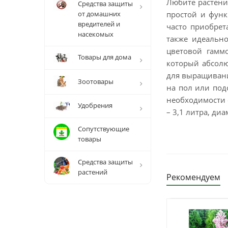
Любите растени
Средства защиты
от домашних
простой и функ
вредителей и
часто приобрет
насекомых
также идеально
цветовой гаммо
Товары для дома
который абсолю
для выращивани
Зоотовары
на пол или под
необходимости 
Удобрения
– 3,1 литра, диа
Сопутствующие
товары
Средства защиты
растений
Рекомендуем