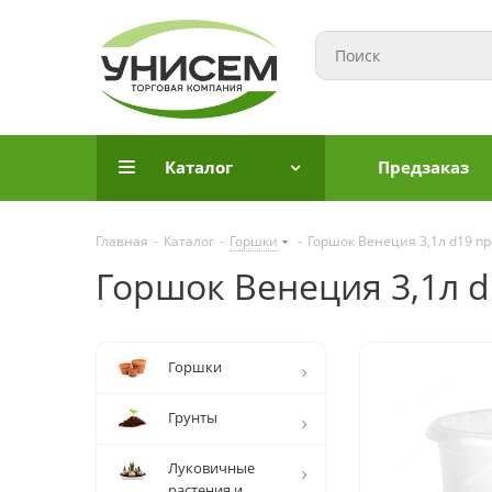
Каталог
Предзаказ
Главная
-
Каталог
-
Горшки
-
Горшок Венеция 3,1л d19 пр
Горшок Венеция 3,1л d
Горшки
Грунты
Луковичные
растения и