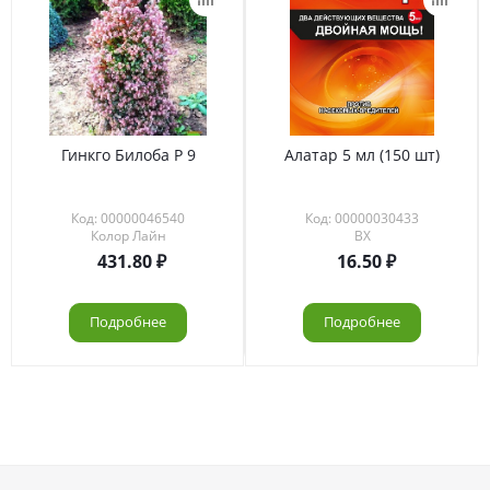
Гинкго Билоба Р 9
Алатар 5 мл (150 шт)
Код: 00000046540
Код: 00000030433
Колор Лайн
ВХ
431.80
16.50
Подробнее
Подробнее