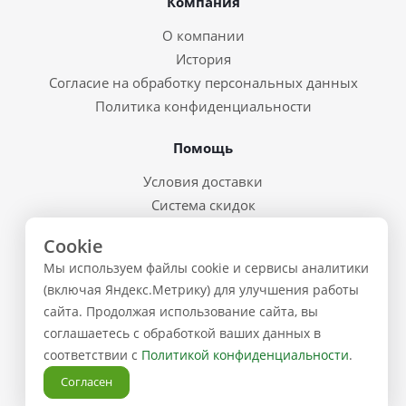
Компания
О компании
История
Согласие на обработку персональных данных
Политика конфиденциальности
Помощь
Условия доставки
Система скидок
Возврат товара и брак
Cookie
Восстановление пароля
Мы используем файлы cookie и сервисы аналитики
Предварительные заказы
(включая Яндекс.Метрику) для улучшения работы
сайта. Продолжая использование сайта, вы
Контакты
соглашаетесь с обработкой ваших данных в
соответствии с
Политикой конфиденциальности
.
+7 (843) 223-02-02
Согласен