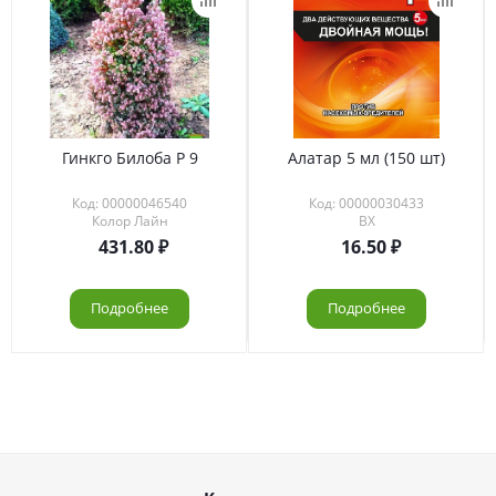
Гинкго Билоба Р 9
Алатар 5 мл (150 шт)
Код: 00000046540
Код: 00000030433
Колор Лайн
ВХ
431.80
16.50
Подробнее
Подробнее