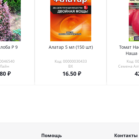
лоба Р 9
Алатар 5 мл (150 шт)
Томат На
Наша 
00046540
Код: 00000030433
Код: 0
 Лайн
ВХ
Семена Алт
.80
16.50
4
Помощь
Контакты