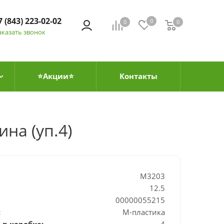
7 (843) 223-02-02
0
0
0
0
аказать звонок
⭐Акции⭐
Контакты
на (уп.4)
М3203
12.5
00000055215
:
М-пластика