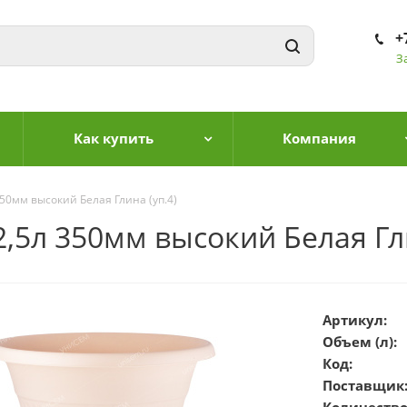
+
З
Как купить
Компания
50мм высокий Белая Глина (уп.4)
,5л 350мм высокий Белая Гли
Артикул:
Объем (л):
Код:
Поставщик