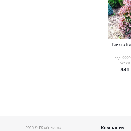
Гинкго Би
Код: 000
Колор
431
Компания
2026 © ТК «Унисем»