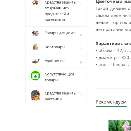
Цветочный ва
Средства защиты
от домашних
Такой дизайн 
вредителей и
самом деле вып
насекомых
делает горшок 
декоративным а
Товары для дома
Характеристик
Зоотовары
• объём – 12,5 л;
• диаметр – 350
Удобрения
• цвет – белая г
Сопутствующие
товары
Средства защиты
растений
Рекомендуем