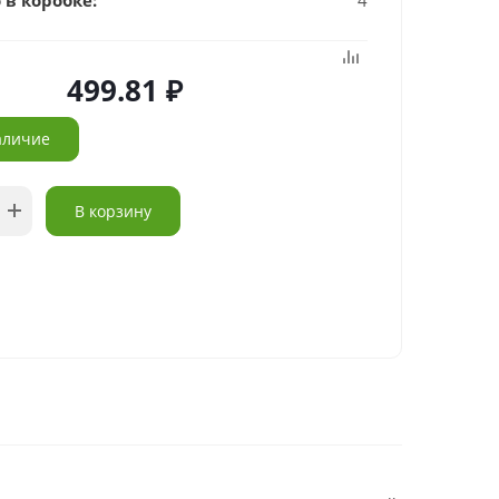
 в коробке:
4
499.81
аличие
В корзину