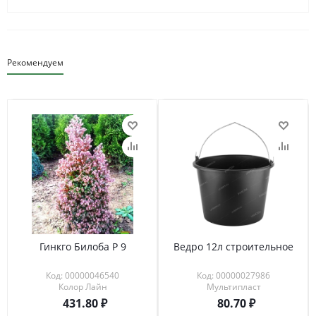
Рекомендуем
Гинкго Билоба Р 9
Ведро 12л строительное
Код: 00000046540
Код: 00000027986
Колор Лайн
Мультипласт
431.80
80.70