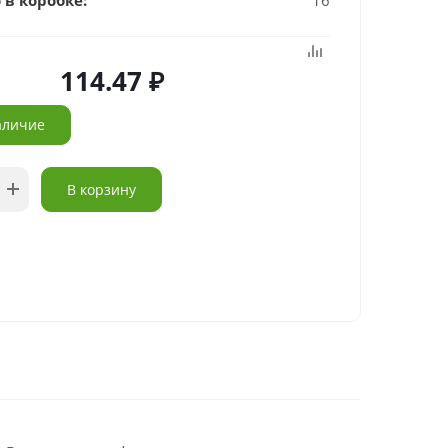
 в коробке:
16
114.47
аличие
В корзину