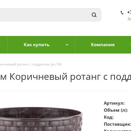
+
З
Как купить
Компания
ичневый ротанг с поддоном (уп.16)
м Коричневый ротанг с подд
Артикул:
Объем (л):
Код:
Поставщик