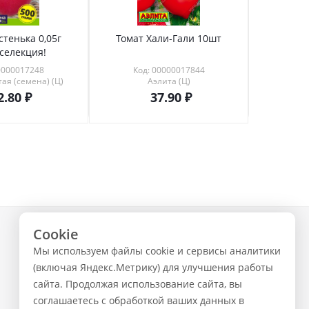
стенька 0,05г
Томат Хали-Гали 10шт
Абига-
селекция!
0000017248
Код: 00000017844
Код
ая (семена) (Ц)
Аэлита (Ц)
С
2.80
37.90
Cookie
+7 (843) 223-02-02
Мы используем файлы cookie и сервисы аналитики
ЗАКАЗАТЬ ЗВОНОК
(включая Яндекс.Метрику) для улучшения работы
сайта. Продолжая использование сайта, вы
соглашаетесь с обработкой ваших данных в