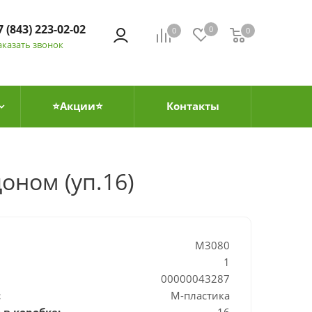
7 (843) 223-02-02
0
0
0
0
аказать звонок
⭐Акции⭐
Контакты
оном (уп.16)
М3080
1
00000043287
:
М-пластика