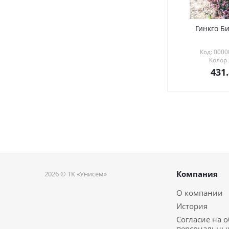
Гинкго Би
Код: 000
Колор
431
Компания
2026 © ТК «Унисем»
О компании
История
Согласие на 
персональны