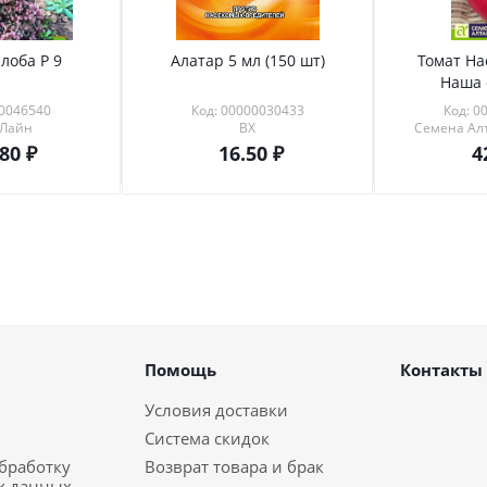
лоба Р 9
Алатар 5 мл (150 шт)
Томат На
Наша 
00046540
Код: 00000030433
Код: 0
 Лайн
ВХ
Семена Алт
.80
16.50
4
Помощь
Контакты
Условия доставки
Система скидок
обработку
Возврат товара и брак
х данных