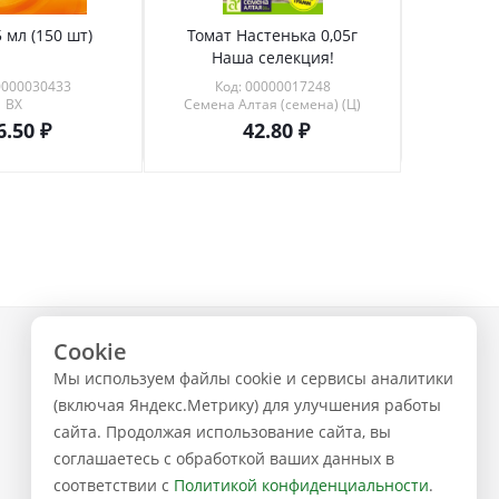
 мл (150 шт)
Томат Настенька 0,05г
Томат 
Наша селекция!
0000030433
Код: 00000017248
Код
ВХ
Семена Алтая (семена) (Ц)
6.50
42.80
Cookie
+7 (843) 223-02-02
Мы используем файлы cookie и сервисы аналитики
ЗАКАЗАТЬ ЗВОНОК
(включая Яндекс.Метрику) для улучшения работы
сайта. Продолжая использование сайта, вы
соглашаетесь с обработкой ваших данных в
соответствии с
Политикой конфиденциальности
.