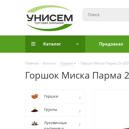
Каталог
Предзаказ
Главная
-
Каталог
-
Горшки
-
Горшок Миска Парма 2л d20 т
Горшок Миска Парма 2л
Горшки
Грунты
Луковичные
растения и