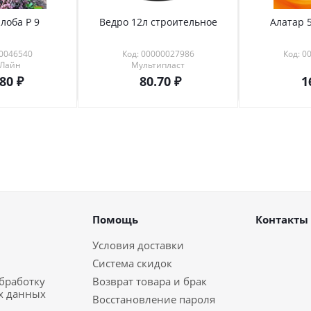
лоба Р 9
Ведро 12л строительное
Алатар 5
00046540
Код: 00000027986
Код: 0
 Лайн
Мультипласт
.80
80.70
1
Помощь
Контакты
Условия доставки
Система скидок
обработку
Возврат товара и брак
х данных
Восстановление пароля