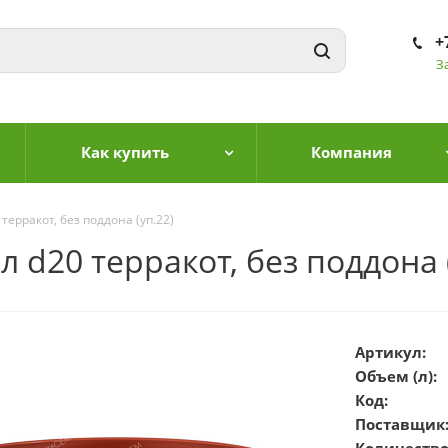
+
З
Как купить
Компания
ерракот, без поддона (уп.22)
 d20 терракот, без поддона (
Артикул:
Объем (л):
Код:
Поставщик