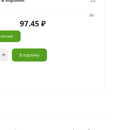
 в коробке:
22
97.45
аличие
В корзину