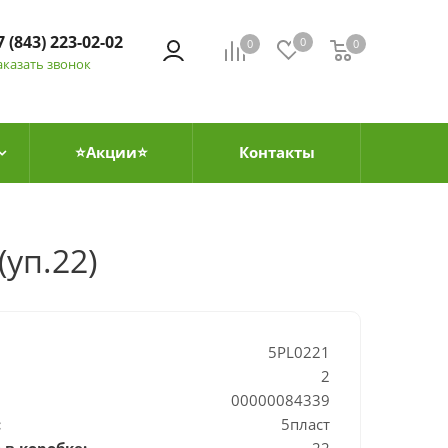
7 (843) 223-02-02
0
0
0
0
аказать звонок
⭐Акции⭐
Контакты
уп.22)
5PL0221
2
00000084339
:
5пласт