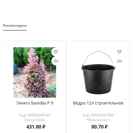
Рекомендуем
Гинкго Билоба Р 9
Ведро 12л строительное
Код: 00000046540
Код: 00000027986
Колор Лайн
Мультипласт
431.80
80.70