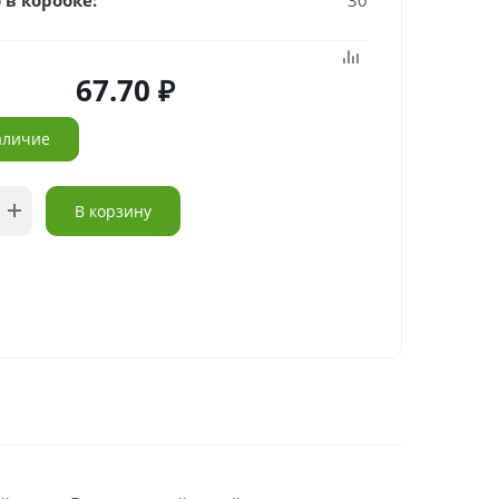
 в коробке:
30
67.70
аличие
В корзину