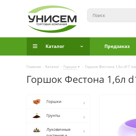
Каталог
Предзаказ
Главная
-
Каталог
-
Горшки
-
Горшок Фестона 1,6л d17 ла
Горшок Фестона 1,6л d
Горшки
Грунты
Луковичные
растения и