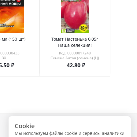
 мл (150 шт)
Томат Настенька 0,05г
Томат 
Наша селекция!
0000030433
Код: 00000017248
Код
ВХ
Семена Алтая (семена) (Ц)
6.50
42.80
Cookie
+7 (843) 223-02-02
Мы используем файлы cookie и сервисы аналитики
ЗАКАЗАТЬ ЗВОНОК