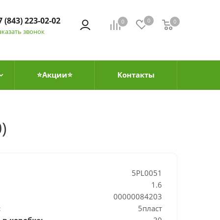
7 (843) 223-02-02
0
0
0
0
аказать звонок
⭐Акции⭐
Контакты
)
5PL0051
1.6
00000084203
:
5пласт