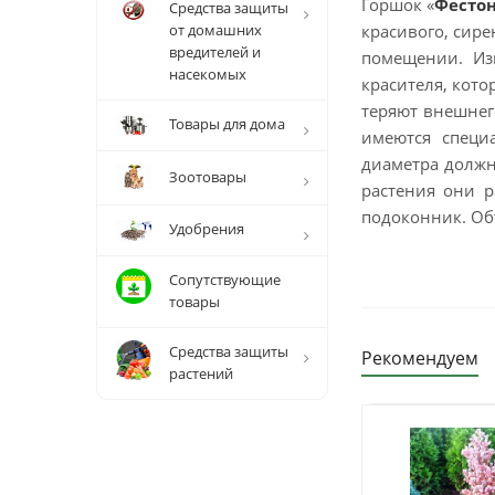
Горшок «
Фесто
Средства защиты
от домашних
красивого, сир
вредителей и
помещении. Из
насекомых
красителя, кото
теряют внешнег
Товары для дома
имеются специ
диаметра должн
Зоотовары
растения они р
подоконник. Объ
Удобрения
Сопутствующие
товары
Средства защиты
Рекомендуем
растений