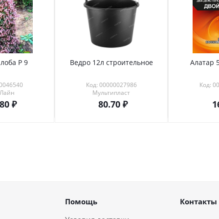
лоба Р 9
Ведро 12л строительное
Алатар 5
00046540
Код: 00000027986
Код: 0
 Лайн
Мультипласт
.80
80.70
1
Помощь
Контакты