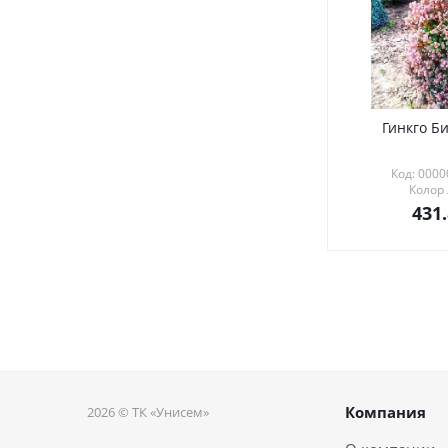
Гинкго Би
Код: 000
Колор
431
Компания
2026 © ТК «Унисем»