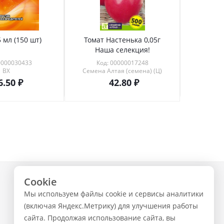
 мл (150 шт)
Томат Настенька 0,05г
Томат 
Наша селекция!
0000030433
Код: 00000017248
Код
ВХ
Семена Алтая (семена) (Ц)
6.50
42.80
Cookie
+7 (843) 223-02-02
Мы используем файлы cookie и сервисы аналитики
ЗАКАЗАТЬ ЗВОНОК
(включая Яндекс.Метрику) для улучшения работы
сайта. Продолжая использование сайта, вы