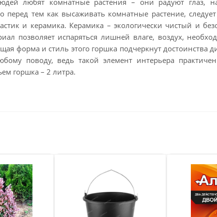
юдей любят комнатные растения – они радуют глаз, 
Но перед тем как высаживать комнатные растение, следуе
астик и керамика. Керамика – экологически чистый и бе
иал позволяет испаряться лишней влаге, воздух, необхо
ящая форма и стиль этого горшка подчеркнут достоинства 
юбому поводу, ведь такой элемент интерьера практиче
ем горшка – 2 литра.