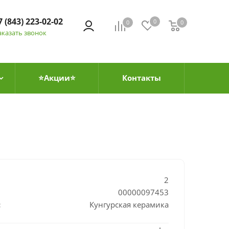
7 (843) 223-02-02
0
0
0
0
аказать звонок
⭐Акции⭐
Контакты
2
00000097453
:
Кунгурская керамика