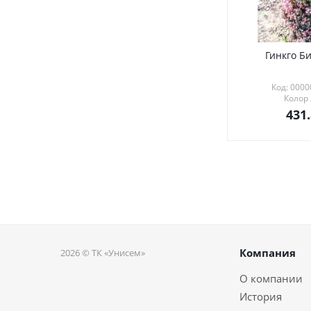
Гинкго Би
Код: 000
Колор
431
Компания
2026 © ТК «Унисем»
О компании
История