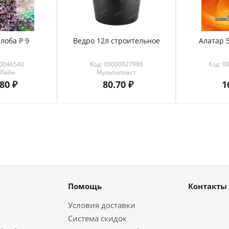
лоба Р 9
Ведро 12л строительное
Алатар 5
00046540
Код: 00000027986
Код: 0
 Лайн
Мультипласт
.80
80.70
1
Помощь
Контакты
Условия доставки
Система скидок