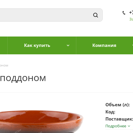
+
З
Как купить
Компания
доном
 поддоном
Объем (л):
Код:
Поставщик
Подробнее