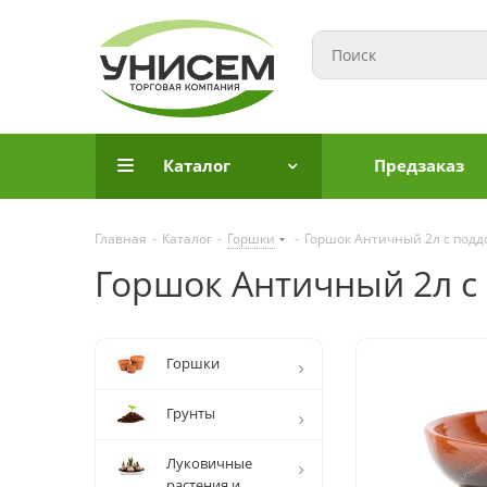
Каталог
Предзаказ
Главная
-
Каталог
-
Горшки
-
Горшок Античный 2л с под
Горшок Античный 2л с
Горшки
Грунты
Луковичные
растения и