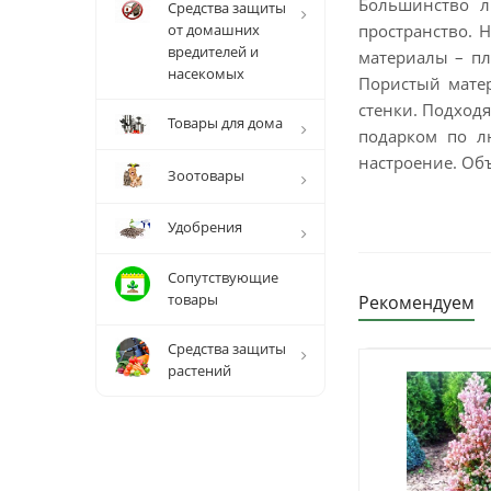
Большинство л
Средства защиты
от домашних
пространство. 
вредителей и
материалы – пл
насекомых
Пористый матер
стенки. Подход
Товары для дома
подарком по л
настроение. Объ
Зоотовары
Удобрения
Сопутствующие
товары
Рекомендуем
Средства защиты
растений