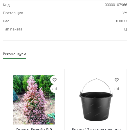
Код
00000107966
Поставщик
УУ
Вес
0.0033
Тип пакета
Ц
Рекомендуем
Гинкго Билоба Р 9
Ведро 12л строительное