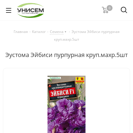
0
Главная
-
Каталог
-
Семена
-
Эустома Эйбиси пурпурная
круп.махр.5шт
Эустома Эйбиси пурпурная круп.махр.5шт