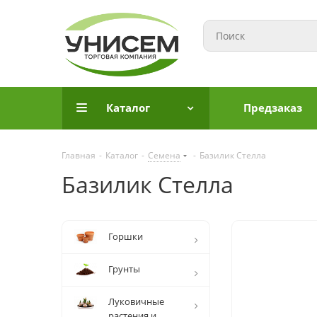
Каталог
Предзаказ
Главная
-
Каталог
-
Семена
-
Базилик Стелла
Базилик Стелла
Горшки
Грунты
Луковичные
растения и