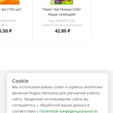
 мл (150 шт)
Томат Настенька 0,05г
Томат 
Наша селекция!
0000030433
Код: 00000017248
Код
ВХ
Семена Алтая (семена) (Ц)
6.50
42.80
Cookie
+7 (843) 223-02-02
Мы используем файлы cookie и сервисы аналитики
ЗАКАЗАТЬ ЗВОНОК
(включая Яндекс.Метрику) для улучшения работы
сайта. Продолжая использование сайта, вы
соглашаетесь с обработкой ваших данных в
соответствии с
Политикой конфиденциальности
.