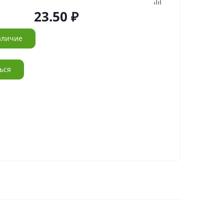
23.50
аличие
ься