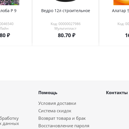
лоба Р 9
Ведро 12л строительное
Алатар 5
00046540
Код: 00000027986
Код: 0
 Лайн
Мультипласт
.80
80.70
1
Помощь
Контакты
Условия доставки
Система скидок
обработку
Возврат товара и брак
х данных
Восстановление пароля