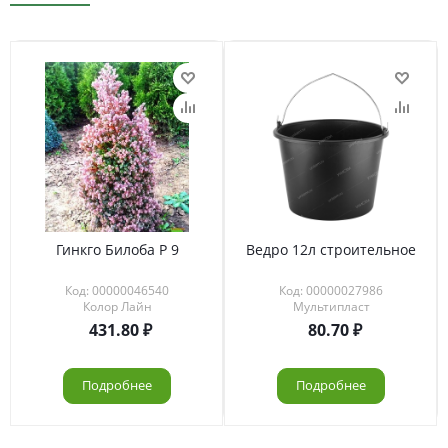
Гинкго Билоба Р 9
Ведро 12л строительное
Код: 00000046540
Код: 00000027986
Колор Лайн
Мультипласт
431.80
80.70
Подробнее
Подробнее