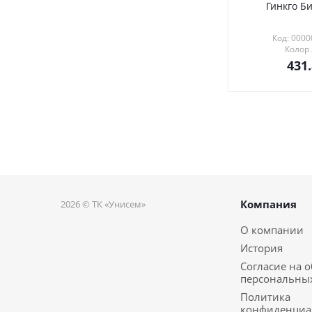
Гинкго Би
Код: 000
Колор
431
Компания
2026 © ТК «Унисем»
О компании
История
Согласие на 
персональны
Политика
конфиденциа