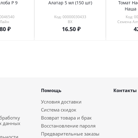
лоба Р 9
Алатар 5 мл (150 шт)
Томат На
Наша 
00046540
Код: 00000030433
Код: 0
 Лайн
ВХ
Семена Алт
.80
16.50
4
Помощь
Контакты
Условия доставки
Система скидок
обработку
Возврат товара и брак
х данных
Восстановление пароля
Предварительные заказы
льности