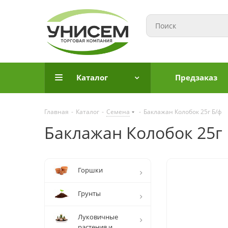
Каталог
Предзаказ
Главная
-
Каталог
-
Семена
-
Баклажан Колобок 25г Б/ф
Баклажан Колобок 25г
Горшки
Грунты
Луковичные
растения и