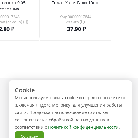
стенька 0,05г
Томат Хали-Гали 10шт
Томат 
селекция!
12шт
0000017248
Код: 00000017844
Код
ая (семена) (Ц)
Аэлита (Ц)
2.80
37.90
Cookie
+7 (843) 223-02-02
Мы используем файлы cookie и сервисы аналитики
ЗАКАЗАТЬ ЗВОНОК
(включая Яндекс.Метрику) для улучшения работы
сайта. Продолжая использование сайта, вы
соглашаетесь с обработкой ваших данных в
соответствии с
Политикой конфиденциальности
.
Согласен