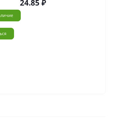
24.85
аличие
ься