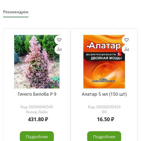
Рекомендуем
Гинкго Билоба Р 9
Алатар 5 мл (150 шт)
Код: 00000046540
Код: 00000030433
Колор Лайн
ВХ
431.80
16.50
Подробнее
Подробнее