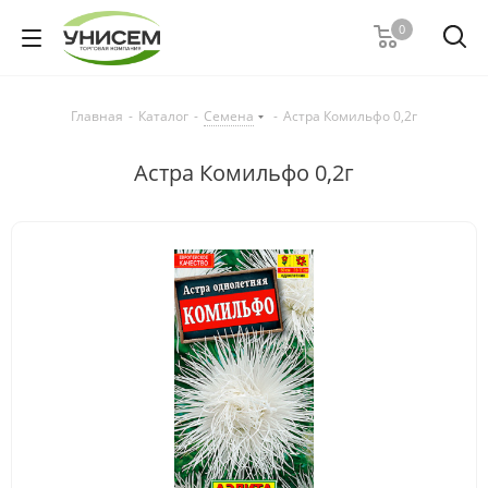
0
Главная
-
Каталог
-
Семена
-
Астра Комильфо 0,2г
Астра Комильфо 0,2г