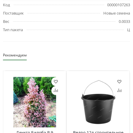
Код
00000107263
Поставщик
Новые семена
Вес
0.0033
Тип пакета
Ц
Рекомендуем
Гинкго Билоба Р 9
Ведро 12л строительное