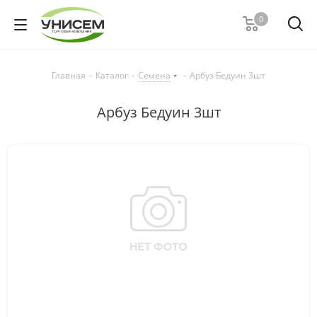
0
Главная
-
Каталог
-
Семена
-
Арбуз Бедуин 3шт
Арбуз Бедуин 3шт